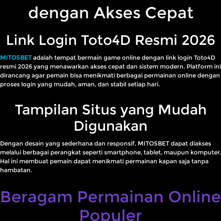
dengan Akses Cepat
Link Login Toto4D Resmi 2026
MITOSBET
adalah tempat bermain game online dengan link login Toto4D
resmi 2026 yang menawarkan akses cepat dan sistem modern. Platform ini
dirancang agar pemain bisa menikmati berbagai permainan online dengan
proses login yang mudah, aman, dan stabil setiap hari.
Tampilan Situs yang Mudah
Digunakan
Dengan desain yang sederhana dan responsif, MITOSBET dapat diakses
melalui berbagai perangkat seperti smartphone, tablet, maupun komputer.
Hal ini membuat pemain dapat menikmati permainan kapan saja tanpa
hambatan.
Beragam Permainan Online
Populer