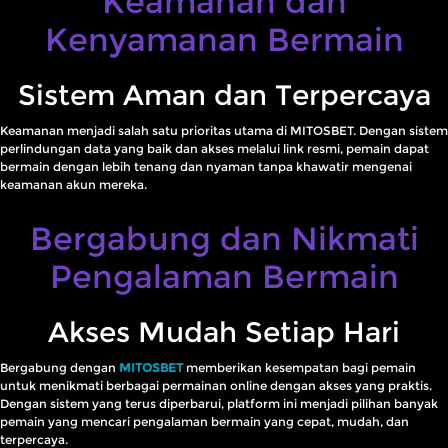
Keamanan dan
Kenyamanan Bermain
Sistem Aman dan Terpercaya
Keamanan menjadi salah satu prioritas utama di MITOSBET. Dengan sistem
perlindungan data yang baik dan akses melalui link resmi, pemain dapat
bermain dengan lebih tenang dan nyaman tanpa khawatir mengenai
keamanan akun mereka.
Bergabung dan Nikmati
Pengalaman Bermain
Akses Mudah Setiap Hari
Bergabung dengan
MITOSBET
memberikan kesempatan bagi pemain
untuk menikmati berbagai permainan online dengan akses yang praktis.
Dengan sistem yang terus diperbarui, platform ini menjadi pilihan banyak
pemain yang mencari pengalaman bermain yang cepat, mudah, dan
terpercaya.