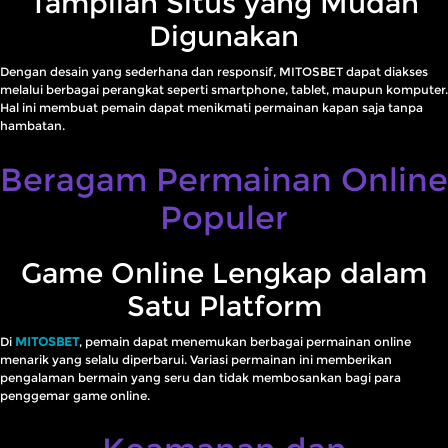
Tampilan Situs yang Mudah
Digunakan
Dengan desain yang sederhana dan responsif, MITOSBET dapat diakses
melalui berbagai perangkat seperti smartphone, tablet, maupun komputer.
Hal ini membuat pemain dapat menikmati permainan kapan saja tanpa
hambatan.
Beragam Permainan Online
Populer
Game Online Lengkap dalam
Satu Platform
Di
MITOSBET
, pemain dapat menemukan berbagai permainan online
menarik yang selalu diperbarui. Variasi permainan ini memberikan
pengalaman bermain yang seru dan tidak membosankan bagi para
penggemar game online.