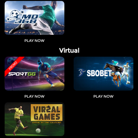
IDNRaffle
Referral
Promosi
PLAY NOW
Hubungi Kami
Virtual
Live Chat
PROMO
Pengaduan Customer
Pilih Bahasa:
PLAY NOW
PLAY NOW
MASUK
DAFTAR
&copy; MITOSBET | Tempat Bermain Game